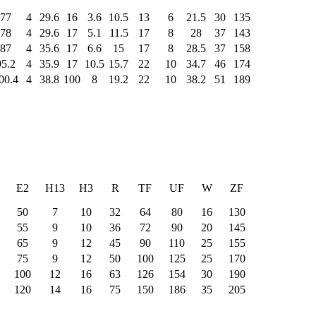
77
4
29.6
16
3.6
10.5
13
6
21.5
30
135
78
4
29.6
17
5.1
11.5
17
8
28
37
143
87
4
35.6
17
6.6
15
17
8
28.5
37
158
95.2
4
35.9
17
10.5
15.7
22
10
34.7
46
174
00.4
4
38.8
100
8
19.2
22
10
38.2
51
189
E2
H13
H3
R
TF
UF
W
ZF
50
7
10
32
64
80
16
130
55
9
10
36
72
90
20
145
65
9
12
45
90
110
25
155
75
9
12
50
100
125
25
170
100
12
16
63
126
154
30
190
120
14
16
75
150
186
35
205