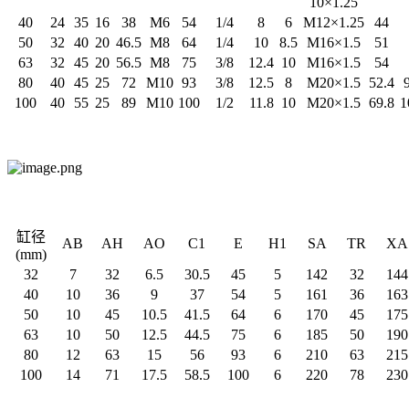
10×1.25
40
24
35
16
38
M6
54
1/4
8
6
M12×1.25
44
50
32
40
20
46.5
M8
64
1/4
10
8.5
M16×1.5
51
63
32
45
20
56.5
M8
75
3/8
12.4
10
M16×1.5
54
80
40
45
25
72
M10
93
3/8
12.5
8
M20×1.5
52.4
100
40
55
25
89
M10
100
1/2
11.8
10
M20×1.5
69.8
1
缸径
AB
AH
AO
C1
E
H1
SA
TR
XA
(mm)
32
7
32
6.5
30.5
45
5
142
32
144
40
10
36
9
37
54
5
161
36
163
50
10
45
10.5
41.5
64
6
170
45
175
63
10
50
12.5
44.5
75
6
185
50
190
80
12
63
15
56
93
6
210
63
215
100
14
71
17.5
58.5
100
6
220
78
230