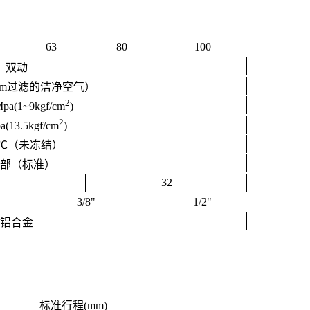
63
80
100
双动
um过滤的洁净空气）
2
Mpa(1~9kgf/cm
)
2
a(13.5kgf/cm
)
60℃（未冻结）
部（标准）
32
3/8"
1/2"
铝合金
标准行程(mm)