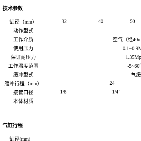
技术参数
32
40
50
缸径（mm）
动作型式
工作介质
空气（经40
使用压力
0.1~0.9
保证耐压力
1.35Mp
工作温度范围
-5~
缓冲型式
气缓
24
缓冲行程（mm）
1/8"
1/4"
接管口径
本体材质
气缸行程
缸径(mm)