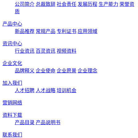
公司简介
总裁致辞
社会责任
发展历程
生产能力
荣誉资
质
产品中心
新品推荐
常规产品
专利证书
应用领域
资讯中心
行业资讯
百灵资讯
视频资料
企业文化
品牌释义
企业使命
企业愿景
企业理念
加入我们
人才招聘
人才战略
培训机会
营销网络
资料下载
产品目录
产品说明书
联系我们